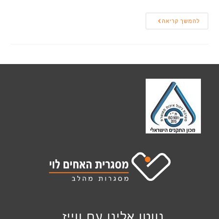
בחירת
להמשך קריאה
רמפה
נווטו אלינו עם ווייז