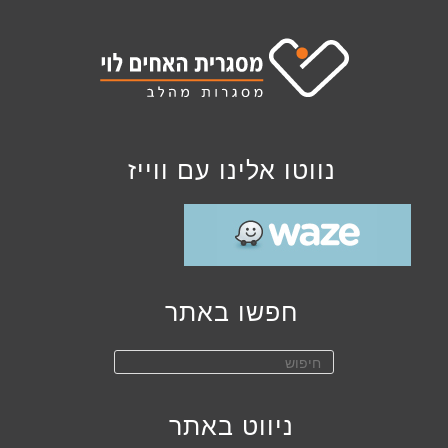
נווטו אלינו עם ווייז
חפשו באתר
Press
Escape
to
ניווט באתר
close