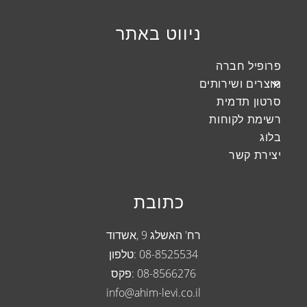
Escape
to
ניווט באתר
close
the
פרופיל חברה
search
מוצרים ושירותים
panel.
סרטון תדמית
רשימת לקוחות
בלוג
יצירת קשר
כתובת
רח' האשלג 9 ,אשדוד
08-8525534
:טלפון
08-8566276 :פקס
info@ahim-levi.co.il