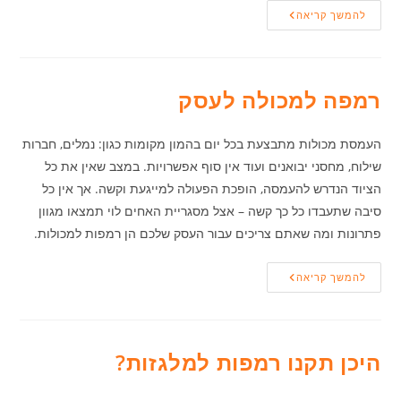
מסגרייה
להמשך קריאה
ריתוכים
–
איך
לבחור?
רמפה למכולה לעסק
העמסת מכולות מתבצעת בכל יום בהמון מקומות כגון: נמלים, חברות
שילוח, מחסני יבואנים ועוד אין סוף אפשרויות. במצב שאין את כל
הציוד הנדרש להעמסה, הופכת הפעולה למייגעת וקשה. אך אין כל
סיבה שתעבדו כל כך קשה – אצל מסגריית האחים לוי תמצאו מגוון
פתרונות ומה שאתם צריכים עבור העסק שלכם הן רמפות למכולות.
רמפה
להמשך קריאה
למכולה
לעסק
היכן תקנו רמפות למלגזות?