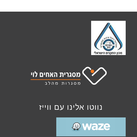
יותר
נווטו אלינו עם ווייז