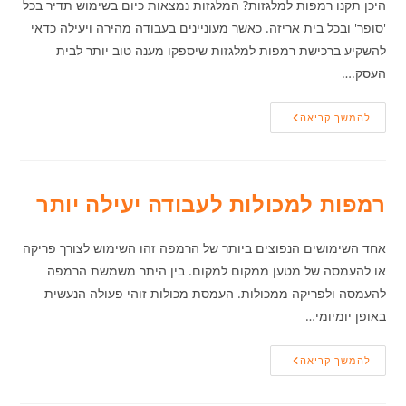
היכן תקנו רמפות למלגזות? המלגזות נמצאות כיום בשימוש תדיר בכל
'סופר' ובכל בית אריזה. כאשר מעוניינים בעבודה מהירה ויעילה כדאי
להשקיע ברכישת רמפות למלגזות שיספקו מענה טוב יותר לבית
העסק.…
היכן
להמשך קריאה
תקנו
רמפות
למלגזות?
רמפות למכולות לעבודה יעילה יותר
אחד השימושים הנפוצים ביותר של הרמפה זהו השימוש לצורך פריקה
או להעמסה של מטען ממקום למקום. בין היתר משמשת הרמפה
להעמסה ולפריקה ממכולות. העמסת מכולות זוהי פעולה הנעשית
באופן יומיומי…
רמפות
להמשך קריאה
למכולות
לעבודה
יעילה