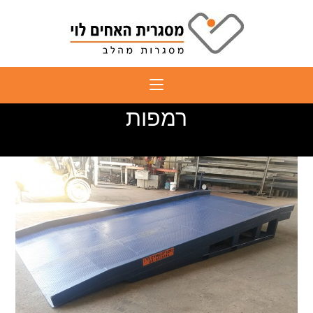
Ski
t
conten
רמפות